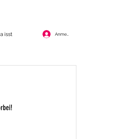
a isst
Anmelden
rbei!